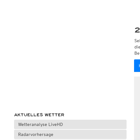
2
Se
di
Be
AKTUELLES WETTER
Wetteranalyse LiveHD
Radarvorhersage