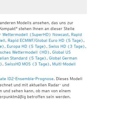
 anderen Modells ansehen, das uns zur
Kompakt" stehen Ihnen an dieser Stelle
r Wettermodell (SuperHD) Nowcast
,
Rapid
ell
,
Rapid ECMWF/Global Euro HD (5 Tage)
,
e)
,
Europa HD (5 Tage)
,
Swiss HD (3 Tage)
,
sches Wettermodell (HD)
,
Global US
alian Standard (5 Tage)
,
Global German
e)
,
SwissHD MOS (3 Tage)
,
Multi-Modell
ate ID2-Ensemble-Prognose
. Dieses Modell
echnet und mit aktuellen Radar- und
nen und sehen kann, ob man von einem
erpunktmäßig betroffen sein werden.