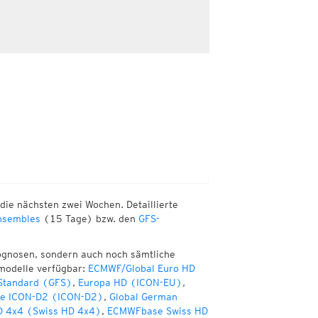
die nächsten zwei Wochen. Detaillierte
sembles
(15 Tage) bzw. den
GFS-
ognosen, sondern auch noch sämtliche
rmodelle verfügbar:
ECMWF/Global Euro HD
 Standard (GFS)
,
Europa HD (ICON-EU)
,
te ICON-D2 (ICON-D2)
,
Global German
D 4x4 (Swiss HD 4x4)
,
ECMWFbase Swiss HD