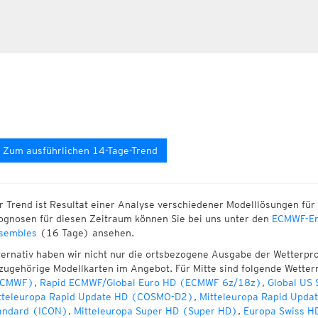
Zum ausführlichen 14-Tage-Trend
r Trend ist Resultat einer Analyse verschiedener Modelllösungen für 
ognosen für diesen Zeitraum können Sie bei uns unter den
ECMWF-En
sembles
(16 Tage) ansehen.
ternativ haben wir nicht nur die ortsbezogene Ausgabe der Wetterpr
zugehörige Modellkarten im Angebot. Für Mitte sind folgende Wette
ECMWF)
,
Rapid ECMWF/Global Euro HD (ECMWF 6z/18z)
,
Global US
tteleuropa Rapid Update HD (COSMO-D2)
,
Mitteleuropa Rapid Upda
andard (ICON)
,
Mitteleuropa Super HD (Super HD)
,
Europa Swiss H