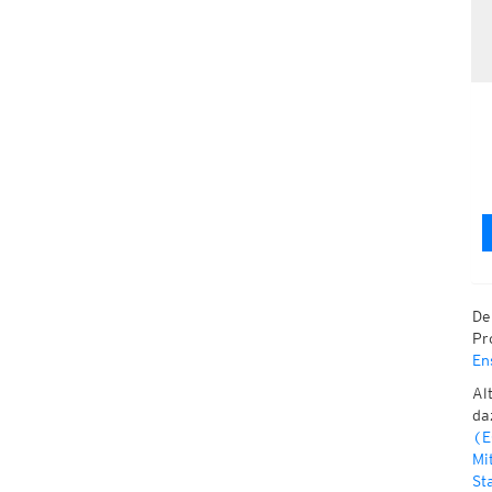
De
Pr
En
Al
da
(
Mi
St