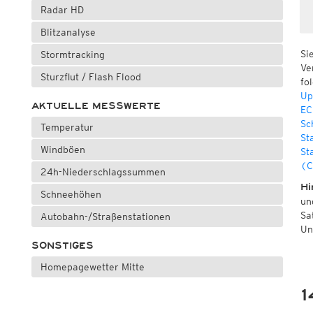
Radar HD
Blitzanalyse
Si
Stormtracking
Ve
Sturzflut / Flash Flood
fo
Up
AKTUELLE MESSWERTE
EC
Sc
Temperatur
St
Windböen
St
(C
24h-Niederschlagssummen
Hi
Schneehöhen
un
Sa
Autobahn-/Straßenstationen
Un
SONSTIGES
Homepagewetter Mitte
1