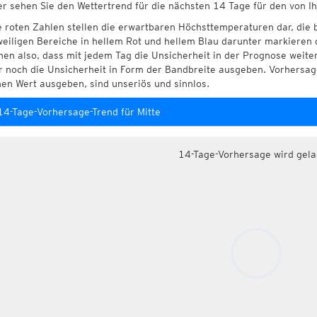
er sehen Sie den Wettertrend für die nächsten 14 Tage für den von I
e roten Zahlen stellen die erwartbaren Höchsttemperaturen dar, die 
weiligen Bereiche in hellem Rot und hellem Blau darunter markieren 
hen also, dass mit jedem Tag die Unsicherheit in der Prognose weite
r noch die Unsicherheit in Form der Bandbreite ausgeben. Vorhersage
nen Wert ausgeben, sind unseriös und sinnlos.
14-Tage-Vorhersage-Trend für Mitte
14-Tage-Vorhersage wird gel