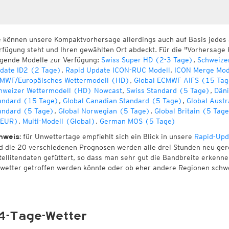
e können unsere Kompaktvorhersage allerdings auch auf Basis jedes
rfügung steht und Ihren gewählten Ort abdeckt. Für die "Vorhersage 
lgende Modelle zur Verfügung:
Swiss Super HD (2-3 Tage)
,
Schweize
date ID2 (2 Tage)
,
Rapid Update ICON-RUC Modell
,
ICON Merge Mod
MWF/Europäisches Wettermodell (HD)
,
Global ECMWF AIFS (15 Tag
hweizer Wettermodell (HD) Nowcast
,
Swiss Standard (5 Tage)
,
Däni
andard (15 Tage)
,
Global Canadian Standard (5 Tage)
,
Global Austr
andard (5 Tage)
,
Global Norwegian (5 Tage)
,
Global Britain (5 Tag
EUR)
,
Multi-Modell (Global)
,
German MOS (5 Tage)
für Unwettertage empfiehlt sich ein Blick in unsere
Rapid-Upd
nweis:
d die 20 verschiedenen Prognosen werden alle drei Stunden neu ger
tellitendaten gefüttert, so dass man sehr gut die Bandbreite erken
wetter getroffen werden könnte oder ob eher andere Regionen schw
4-Tage-Wetter