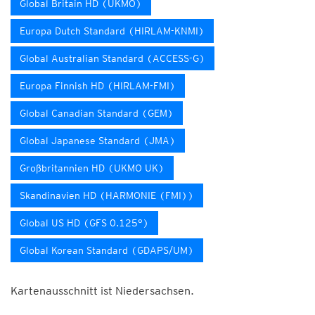
Global Britain HD (UKMO)
Europa Dutch Standard (HIRLAM-KNMI)
Global Australian Standard (ACCESS-G)
Europa Finnish HD (HIRLAM-FMI)
Global Canadian Standard (GEM)
Global Japanese Standard (JMA)
Großbritannien HD (UKMO UK)
Skandinavien HD (HARMONIE (FMI))
Global US HD (GFS 0.125°)
Global Korean Standard (GDAPS/UM)
Kartenausschnitt ist Niedersachsen.