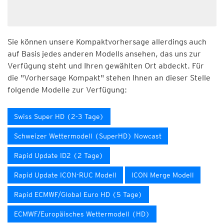
Sie können unsere Kompaktvorhersage allerdings auch
auf Basis jedes anderen Modells ansehen, das uns zur
Verfügung steht und Ihren gewählten Ort abdeckt. Für
die "Vorhersage Kompakt" stehen Ihnen an dieser Stelle
folgende Modelle zur Verfügung:
Swiss Super HD (2-3 Tage)
Schweizer Wettermodell (SuperHD) Nowcast
Rapid Update ID2 (2 Tage)
Rapid Update ICON-RUC Modell
ICON Merge Modell
Rapid ECMWF/Global Euro HD (5 Tage)
ECMWF/Europäisches Wettermodell (HD)