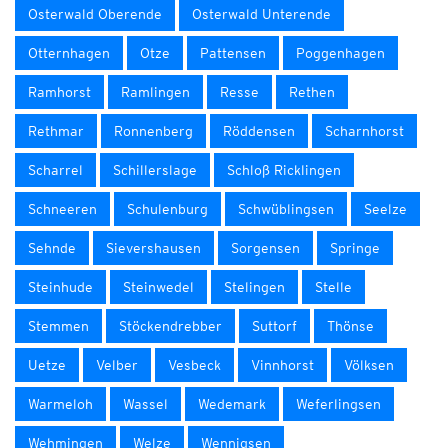
Osterwald Oberende
Osterwald Unterende
Otternhagen
Otze
Pattensen
Poggenhagen
Ramhorst
Ramlingen
Resse
Rethen
Rethmar
Ronnenberg
Röddensen
Scharnhorst
Scharrel
Schillerslage
Schloß Ricklingen
Schneeren
Schulenburg
Schwüblingsen
Seelze
Sehnde
Sievershausen
Sorgensen
Springe
Steinhude
Steinwedel
Stelingen
Stelle
Stemmen
Stöckendrebber
Suttorf
Thönse
Uetze
Velber
Vesbeck
Vinnhorst
Völksen
Warmeloh
Wassel
Wedemark
Weferlingsen
Wehmingen
Welze
Wennigsen