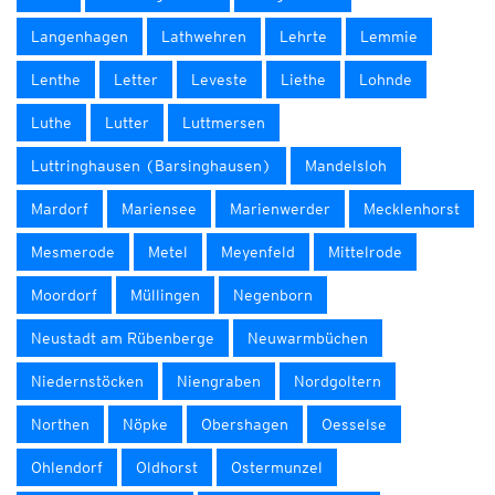
Langenhagen
Lathwehren
Lehrte
Lemmie
Lenthe
Letter
Leveste
Liethe
Lohnde
Luthe
Lutter
Luttmersen
Luttringhausen (Barsinghausen)
Mandelsloh
Mardorf
Mariensee
Marienwerder
Mecklenhorst
Mesmerode
Metel
Meyenfeld
Mittelrode
Moordorf
Müllingen
Negenborn
Neustadt am Rübenberge
Neuwarmbüchen
Niedernstöcken
Niengraben
Nordgoltern
Northen
Nöpke
Obershagen
Oesselse
Ohlendorf
Oldhorst
Ostermunzel