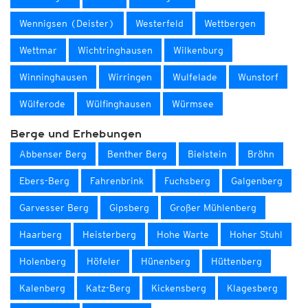
Wennigsen (Deister)
Westerfeld
Wettbergen
Wettmar
Wichtringhausen
Wilkenburg
Winninghausen
Wirringen
Wulfelade
Wunstorf
Wülferode
Wülfinghausen
Würmsee
Berge und Erhebungen
Abbenser Berg
Benther Berg
Bielstein
Bröhn
Ebers-Berg
Fahrenbrink
Fuchsberg
Galgenberg
Garvesser Berg
Gipsberg
Großer Mühlenberg
Haarberg
Heisterberg
Hohe Warte
Hoher Stuhl
Holenberg
Höfeler
Hünenberg
Hüttenberg
Kalenberg
Katz-Berg
Kickensberg
Klagesberg