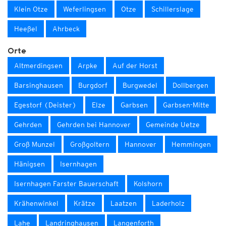
Klein Otze
Weferlingsen
Otze
Schillerslage
Heeßel
Ahrbeck
Orte
Altmerdingsen
Arpke
Auf der Horst
Barsinghausen
Burgdorf
Burgwedel
Dollbergen
Egestorf (Deister)
Elze
Garbsen
Garbsen-Mitte
Gehrden
Gehrden bei Hannover
Gemeinde Uetze
Groß Munzel
Großgoltern
Hannover
Hemmingen
Hänigsen
Isernhagen
Isernhagen Farster Bauerschaft
Kolshorn
Krähenwinkel
Krätze
Laatzen
Laderholz
Lahe
Landringhausen
Langenforth