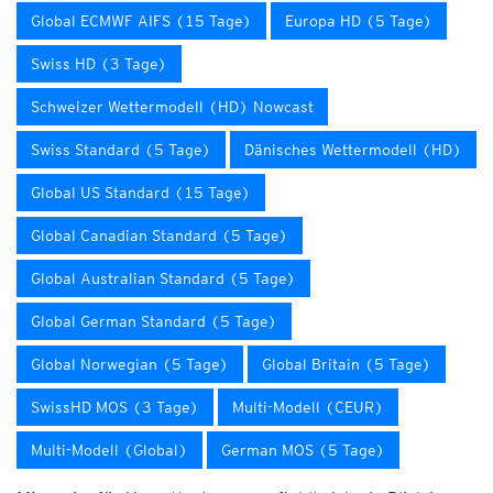
Global ECMWF AIFS (15 Tage)
Europa HD (5 Tage)
Swiss HD (3 Tage)
Schweizer Wettermodell (HD) Nowcast
Swiss Standard (5 Tage)
Dänisches Wettermodell (HD)
Global US Standard (15 Tage)
Global Canadian Standard (5 Tage)
Global Australian Standard (5 Tage)
Global German Standard (5 Tage)
Global Norwegian (5 Tage)
Global Britain (5 Tage)
SwissHD MOS (3 Tage)
Multi-Modell (CEUR)
Multi-Modell (Global)
German MOS (5 Tage)