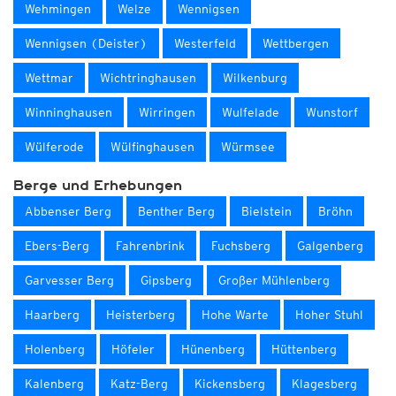
Wehmingen
Welze
Wennigsen
Wennigsen (Deister)
Westerfeld
Wettbergen
Wettmar
Wichtringhausen
Wilkenburg
Winninghausen
Wirringen
Wulfelade
Wunstorf
Wülferode
Wülfinghausen
Würmsee
Berge und Erhebungen
Abbenser Berg
Benther Berg
Bielstein
Bröhn
Ebers-Berg
Fahrenbrink
Fuchsberg
Galgenberg
Garvesser Berg
Gipsberg
Großer Mühlenberg
Haarberg
Heisterberg
Hohe Warte
Hoher Stuhl
Holenberg
Höfeler
Hünenberg
Hüttenberg
Kalenberg
Katz-Berg
Kickensberg
Klagesberg