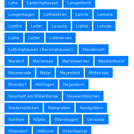
Lahe
Landringhausen
Langenforth
Langenhagen
Lathwehren
Lehrte
Lemmie
Lenthe
Letter
Leveste
Liethe
Lohnde
Luthe
Lutter
Luttmersen
Luttringhausen (Barsinghausen)
Mandelsloh
Mardorf
Mariensee
Marienwerder
Mecklenhorst
Mesmerode
Metel
Meyenfeld
Mittelrode
Moordorf
Müllingen
Negenborn
Neustadt am Rübenberge
Neuwarmbüchen
Niedernstöcken
Niengraben
Nordgoltern
Northen
Nöpke
Obershagen
Oesselse
Ohlendorf
Oldhorst
Ostermunzel