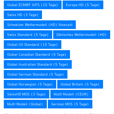
Global ECMWF AIFS (15 Tage)
Europa HD (5 Tage)
Swiss HD (3 Tage)
Schweizer Wettermodell (HD) Nowcast
Swiss Standard (5 Tage)
Dänisches Wettermodell (HD)
Global US Standard (15 Tage)
Global Canadian Standard (5 Tage)
Global Australian Standard (5 Tage)
Global German Standard (5 Tage)
Global Norwegian (5 Tage)
Global Britain (5 Tage)
SwissHD MOS (3 Tage)
Multi-Modell (CEUR)
Multi-Modell (Global)
German MOS (5 Tage)