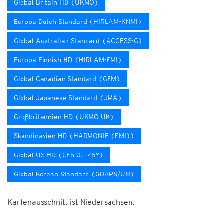
Global Britain HD (UKMO)
Europa Dutch Standard (HIRLAM-KNMI)
Global Australian Standard (ACCESS-G)
Europa Finnish HD (HIRLAM-FMI)
Global Canadian Standard (GEM)
Global Japanese Standard (JMA)
Großbritannien HD (UKMO UK)
Skandinavien HD (HARMONIE (FMI))
Global US HD (GFS 0.125°)
Global Korean Standard (GDAPS/UM)
Kartenausschnitt ist Niedersachsen.