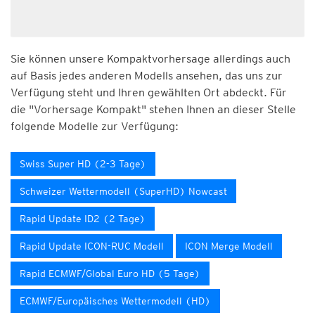
Sie können unsere Kompaktvorhersage allerdings auch
auf Basis jedes anderen Modells ansehen, das uns zur
Verfügung steht und Ihren gewählten Ort abdeckt. Für
die "Vorhersage Kompakt" stehen Ihnen an dieser Stelle
folgende Modelle zur Verfügung:
Swiss Super HD (2-3 Tage)
Schweizer Wettermodell (SuperHD) Nowcast
Rapid Update ID2 (2 Tage)
Rapid Update ICON-RUC Modell
ICON Merge Modell
Rapid ECMWF/Global Euro HD (5 Tage)
ECMWF/Europäisches Wettermodell (HD)