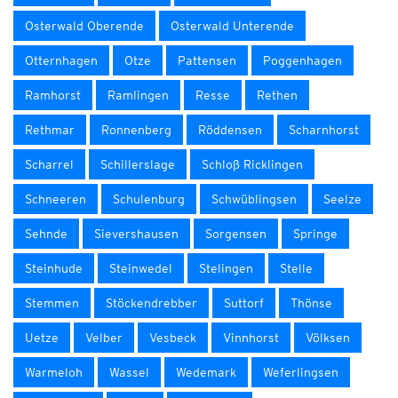
Osterwald Oberende
Osterwald Unterende
Otternhagen
Otze
Pattensen
Poggenhagen
Ramhorst
Ramlingen
Resse
Rethen
Rethmar
Ronnenberg
Röddensen
Scharnhorst
Scharrel
Schillerslage
Schloß Ricklingen
Schneeren
Schulenburg
Schwüblingsen
Seelze
Sehnde
Sievershausen
Sorgensen
Springe
Steinhude
Steinwedel
Stelingen
Stelle
Stemmen
Stöckendrebber
Suttorf
Thönse
Uetze
Velber
Vesbeck
Vinnhorst
Völksen
Warmeloh
Wassel
Wedemark
Weferlingsen