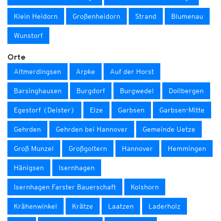
Klein Heidorn
Großenheidorn
Strand
Blumenau
Wunstorf
Orte
Altmerdingsen
Arpke
Auf der Horst
Barsinghausen
Burgdorf
Burgwedel
Dollbergen
Egestorf (Deister)
Elze
Garbsen
Garbsen-Mitte
Gehrden
Gehrden bei Hannover
Gemeinde Uetze
Groß Munzel
Großgoltern
Hannover
Hemmingen
Hänigsen
Isernhagen
Isernhagen Farster Bauerschaft
Kolshorn
Krähenwinkel
Krätze
Laatzen
Laderholz