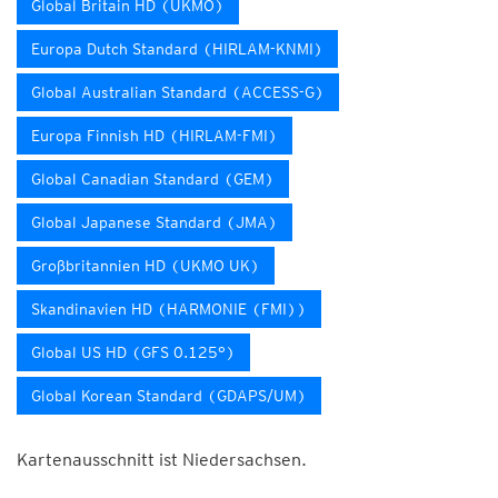
Global Britain HD (UKMO)
Europa Dutch Standard (HIRLAM-KNMI)
Global Australian Standard (ACCESS-G)
Europa Finnish HD (HIRLAM-FMI)
Global Canadian Standard (GEM)
Global Japanese Standard (JMA)
Großbritannien HD (UKMO UK)
Skandinavien HD (HARMONIE (FMI))
Global US HD (GFS 0.125°)
Global Korean Standard (GDAPS/UM)
Kartenausschnitt ist Niedersachsen.