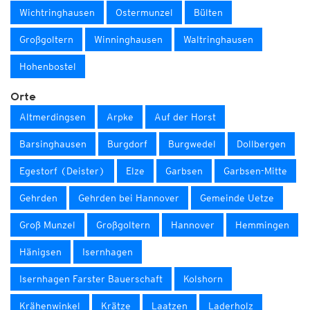
Wichtringhausen
Ostermunzel
Bülten
Großgoltern
Winninghausen
Waltringhausen
Hohenbostel
Orte
Altmerdingsen
Arpke
Auf der Horst
Barsinghausen
Burgdorf
Burgwedel
Dollbergen
Egestorf (Deister)
Elze
Garbsen
Garbsen-Mitte
Gehrden
Gehrden bei Hannover
Gemeinde Uetze
Groß Munzel
Großgoltern
Hannover
Hemmingen
Hänigsen
Isernhagen
Isernhagen Farster Bauerschaft
Kolshorn
Krähenwinkel
Krätze
Laatzen
Laderholz