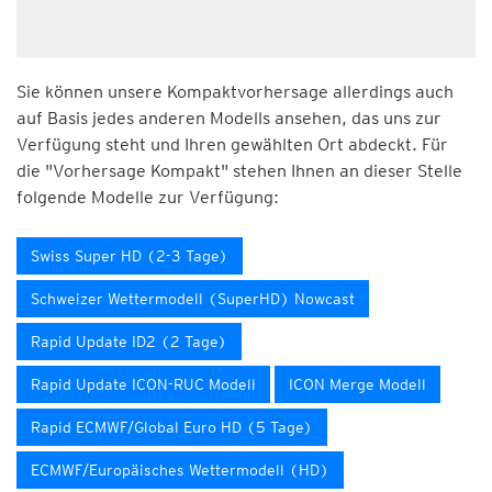
Sie können unsere Kompaktvorhersage allerdings auch
auf Basis jedes anderen Modells ansehen, das uns zur
Verfügung steht und Ihren gewählten Ort abdeckt. Für
die "Vorhersage Kompakt" stehen Ihnen an dieser Stelle
folgende Modelle zur Verfügung:
Swiss Super HD (2-3 Tage)
Schweizer Wettermodell (SuperHD) Nowcast
Rapid Update ID2 (2 Tage)
Rapid Update ICON-RUC Modell
ICON Merge Modell
Rapid ECMWF/Global Euro HD (5 Tage)
ECMWF/Europäisches Wettermodell (HD)