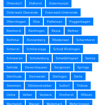
Ohlendorf
Oldhorst
Ostermunzel
Osterwald Oberende
Osterwald Unterende
Otternhagen
Otze
Pattensen
Poggenhagen
Ramhorst
Ramlingen
Resse
Rethen
Rethmar
Ronnenberg
Röddensen
Scharnhorst
Scharrel
Schillerslage
Schloß Ricklingen
Schneeren
Schulenburg
Schwüblingsen
Seelze
Sehnde
Sievershausen
Sorgensen
Springe
Steinhude
Steinwedel
Stelingen
Stelle
Stemmen
Stöckendrebber
Suttorf
Thönse
Uetze
Velber
Vesbeck
Vinnhorst
Völksen
Warmeloh
Wassel
Wedemark
Weferlingsen