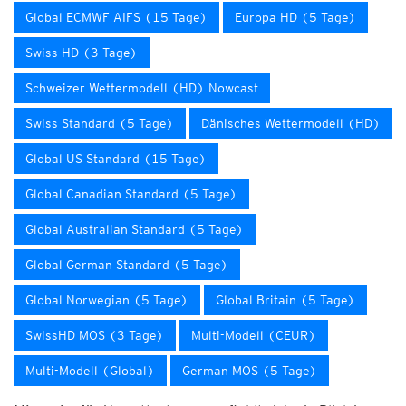
Global ECMWF AIFS (15 Tage)
Europa HD (5 Tage)
Swiss HD (3 Tage)
Schweizer Wettermodell (HD) Nowcast
Swiss Standard (5 Tage)
Dänisches Wettermodell (HD)
Global US Standard (15 Tage)
Global Canadian Standard (5 Tage)
Global Australian Standard (5 Tage)
Global German Standard (5 Tage)
Global Norwegian (5 Tage)
Global Britain (5 Tage)
SwissHD MOS (3 Tage)
Multi-Modell (CEUR)
Multi-Modell (Global)
German MOS (5 Tage)