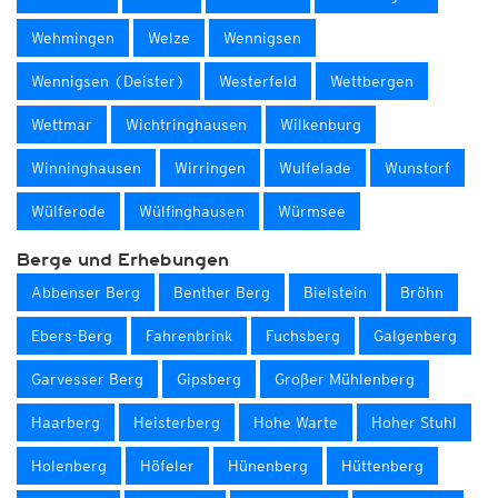
Wehmingen
Welze
Wennigsen
Wennigsen (Deister)
Westerfeld
Wettbergen
Wettmar
Wichtringhausen
Wilkenburg
Winninghausen
Wirringen
Wulfelade
Wunstorf
Wülferode
Wülfinghausen
Würmsee
Berge und Erhebungen
Abbenser Berg
Benther Berg
Bielstein
Bröhn
Ebers-Berg
Fahrenbrink
Fuchsberg
Galgenberg
Garvesser Berg
Gipsberg
Großer Mühlenberg
Haarberg
Heisterberg
Hohe Warte
Hoher Stuhl
Holenberg
Höfeler
Hünenberg
Hüttenberg