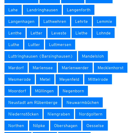
Lahe
Landringhausen
Langenforth
Langenhagen
Lathwehren
Lehrte
Lemmie
Lenthe
Letter
Leveste
Liethe
Lohnde
Luthe
Lutter
Luttmersen
Luttringhausen (Barsinghausen)
Mandelsloh
Mardorf
Mariensee
Marienwerder
Mecklenhorst
Mesmerode
Metel
Meyenfeld
Mittelrode
Moordorf
Müllingen
Negenborn
Neustadt am Rübenberge
Neuwarmbüchen
Niedernstöcken
Niengraben
Nordgoltern
Northen
Nöpke
Obershagen
Oesselse