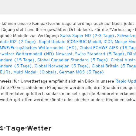
e können unsere Kompaktvorhersage allerdings auch auf Basis jedes
rfügung steht und Ihren gewählten Ort abdeckt. Für die "Vorhersage 
lgende Modelle zur Verfügung:
Swiss Super HD (2-3 Tage)
,
Schweize
date ID2 (2 Tage)
,
Rapid Update ICON-RUC Modell
,
ICON Merge Mod
MWF/Europäisches Wettermodell (HD)
,
Global ECMWF AIFS (15 Tag
hweizer Wettermodell (HD) Nowcast
,
Swiss Standard (5 Tage)
,
Däni
andard (15 Tage)
,
Global Canadian Standard (5 Tage)
,
Global Austr
andard (5 Tage)
,
Global Norwegian (5 Tage)
,
Global Britain (5 Tag
EUR)
,
Multi-Modell (Global)
,
German MOS (5 Tage)
für Unwettertage empfiehlt sich ein Blick in unsere
Rapid-Upd
nweis:
d die 20 verschiedenen Prognosen werden alle drei Stunden neu ger
tellitendaten gefüttert, so dass man sehr gut die Bandbreite erken
wetter getroffen werden könnte oder ob eher andere Regionen schw
4-Tage-Wetter