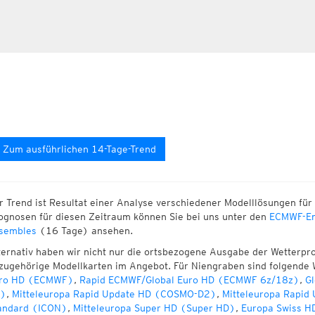
Zum ausführlichen 14-Tage-Trend
r Trend ist Resultat einer Analyse verschiedener Modelllösungen für 
ognosen für diesen Zeitraum können Sie bei uns unter den
ECMWF-En
sembles
(16 Tage) ansehen.
ternativ haben wir nicht nur die ortsbezogene Ausgabe der Wetterpr
zugehörige Modellkarten im Angebot. Für Niengraben sind folgende 
ro HD (ECMWF)
,
Rapid ECMWF/Global Euro HD (ECMWF 6z/18z)
,
Gl
)
,
Mitteleuropa Rapid Update HD (COSMO-D2)
,
Mitteleuropa Rapid
andard (ICON)
,
Mitteleuropa Super HD (Super HD)
,
Europa Swiss H