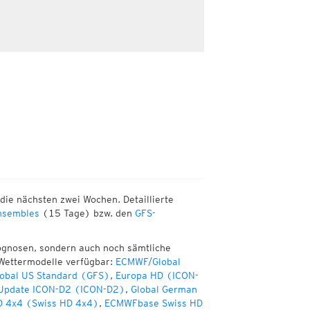
die nächsten zwei Wochen. Detaillierte
sembles
(15 Tage) bzw. den
GFS-
ognosen, sondern auch noch sämtliche
Wettermodelle verfügbar:
ECMWF/Global
obal US Standard (GFS)
,
Europa HD (ICON-
 Update ICON-D2 (ICON-D2)
,
Global German
D 4x4 (Swiss HD 4x4)
,
ECMWFbase Swiss HD