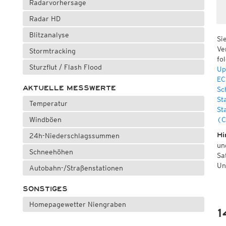
Radarvorhersage
Radar HD
Blitzanalyse
Si
Ve
Stormtracking
fo
Sturzflut / Flash Flood
Up
EC
AKTUELLE MESSWERTE
Sc
St
Temperatur
St
Windböen
(C
Hi
24h-Niederschlagssummen
un
Schneehöhen
Sa
Un
Autobahn-/Straßenstationen
SONSTIGES
Homepagewetter Niengraben
1