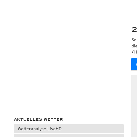
2
Se
di
(H
AKTUELLES WETTER
Wetteranalyse LiveHD