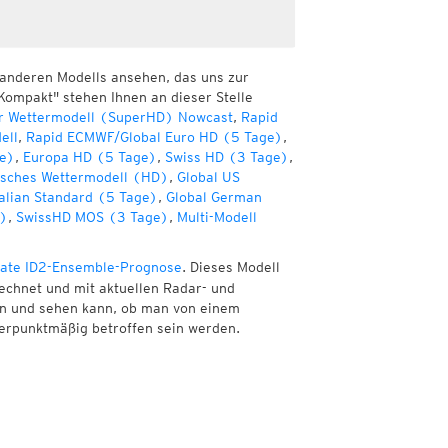
 anderen Modells ansehen, das uns zur
Kompakt" stehen Ihnen an dieser Stelle
r Wettermodell (SuperHD) Nowcast
,
Rapid
ell
,
Rapid ECMWF/Global Euro HD (5 Tage)
,
e)
,
Europa HD (5 Tage)
,
Swiss HD (3 Tage)
,
sches Wettermodell (HD)
,
Global US
alian Standard (5 Tage)
,
Global German
e)
,
SwissHD MOS (3 Tage)
,
Multi-Modell
ate ID2-Ensemble-Prognose
. Dieses Modell
echnet und mit aktuellen Radar- und
nen und sehen kann, ob man von einem
erpunktmäßig betroffen sein werden.