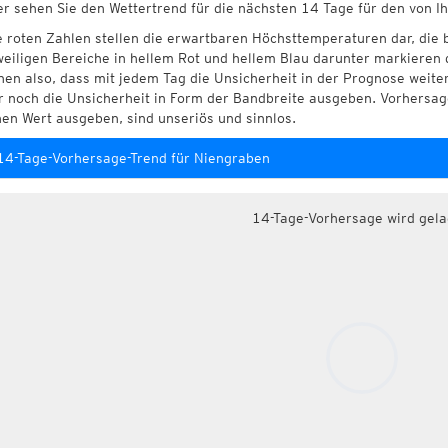
er sehen Sie den Wettertrend für die nächsten 14 Tage für den von 
e roten Zahlen stellen die erwartbaren Höchsttemperaturen dar, die 
weiligen Bereiche in hellem Rot und hellem Blau darunter markieren 
hen also, dass mit jedem Tag die Unsicherheit in der Prognose weite
r noch die Unsicherheit in Form der Bandbreite ausgeben. Vorhersage
nen Wert ausgeben, sind unseriös und sinnlos.
14-Tage-Vorhersage-Trend für Niengraben
14-Tage-Vorhersage wird gel